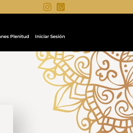
anes Plenitud
Iniciar Sesión