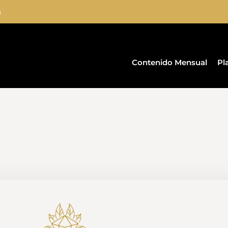
m
Contenido Mensual
Pl